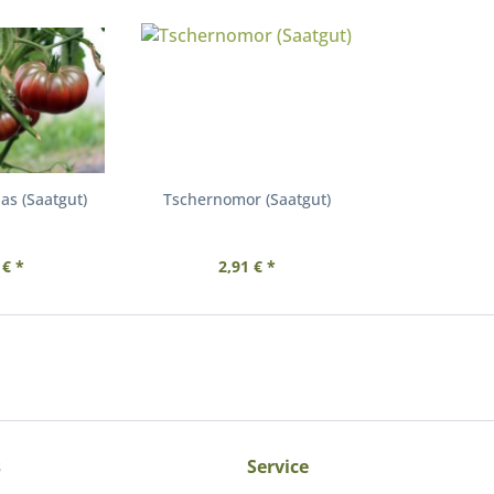
as (Saatgut)
Tschernomor (Saatgut)
 € *
2,91 € *
s
Service