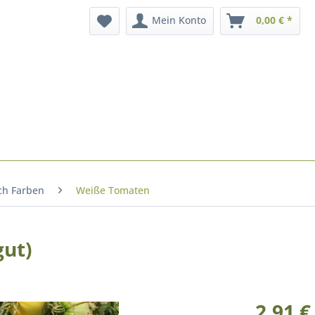
Mein Konto
0,00 € *
ch Farben
Weiße Tomaten
gut)
2,91 €