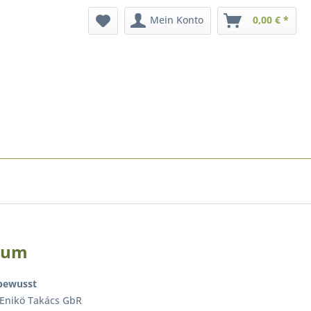
Mein Konto
0,00 € *
sum
obewusst
 Enikö Takács GbR