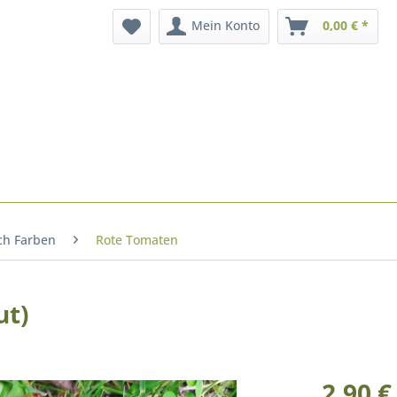
Mein Konto
0,00 € *
ch Farben
Rote Tomaten
ut)
2,90 €