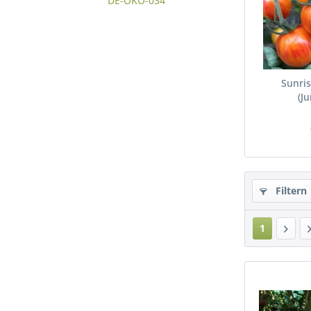
DE-ÖKO-034
Sunri
(J
Filtern
1