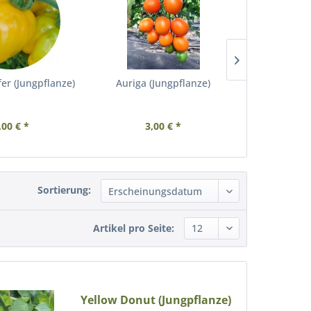
fer (Jungpflanze)
Auriga (Jungpflanze)
Kellogs
(Jung
,00 € *
3,00 € *
3,
Sortierung:
Artikel pro Seite:
Yellow Donut (Jungpflanze)