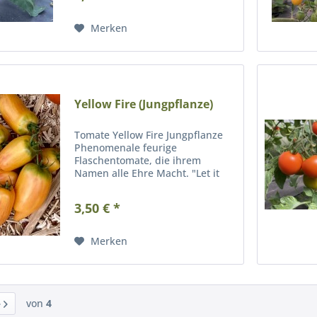
Merken
Yellow Fire (Jungpflanze)
Tomate Yellow Fire Jungpflanze
Phenomenale feurige
Flaschentomate, die ihrem
Namen alle Ehre Macht. "Let it
Burn" denk sie sich und fackelt
die ganze Saison hindurch ein
3,50 € *
farbenfrohes Feuerwerk ab.
Orange mit roter Flambierung,
die mit...
Merken
von
4