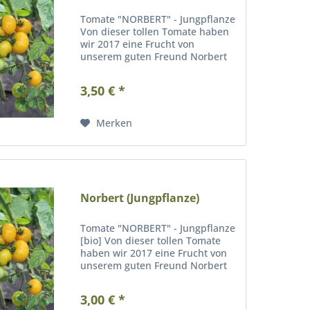
Tomate "NORBERT" - Jungpflanze
Von dieser tollen Tomate haben
wir 2017 eine Frucht von
unserem guten Freund Norbert
geschenkt bekommen. Leider
konnte er uns ihren Namen nicht
3,50 € *
nennen. 2018 bauten wir sie
dann zum ersten Mal an und
waren...
Merken
Norbert (Jungpflanze)
Tomate "NORBERT" - Jungpflanze
[bio] Von dieser tollen Tomate
haben wir 2017 eine Frucht von
unserem guten Freund Norbert
geschenkt bekommen. Leider
konnte er uns ihren Namen nicht
3,00 € *
nennen. 2018 bauten wir sie