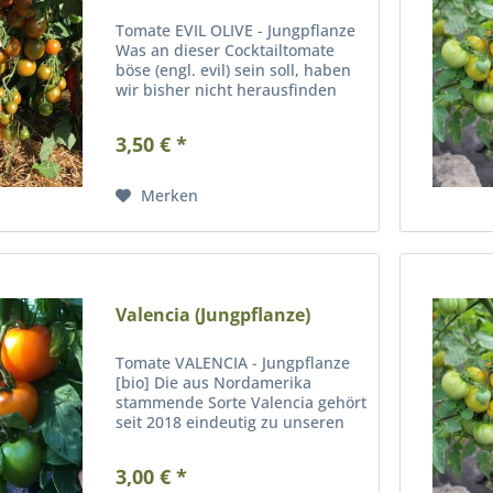
Tomate EVIL OLIVE - Jungpflanze
Was an dieser Cocktailtomate
böse (engl. evil) sein soll, haben
wir bisher nicht herausfinden
können. Vielleicht könnte man es
so drehen: Schmeckt böse lecker,
3,50 € *
hat eine noch bösere weiche
Haut und erst der...
Merken
Valencia (Jungpflanze)
Tomate VALENCIA - Jungpflanze
[bio] Die aus Nordamerika
stammende Sorte Valencia gehört
seit 2018 eindeutig zu unseren
must-have-Tomaten. Die
leuchtend orangefarbigen
3,00 € *
Früchte variieren in der Größe