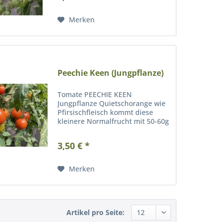
Merken
Peechie Keen (Jungpflanze)
Tomate PEECHIE KEEN
Jungpflanze Quietschorange wie
Pfirsischfleisch kommt diese
kleinere Normalfrucht mit 50-60g
daher. Manchmal erinnert der
Geschmack wirklich etwas an
3,50 € *
diesen Exoten. Sehr frühe Sorte.
Diese Sorte neigt zur...
Merken
Artikel pro Seite: