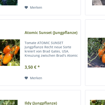
und wiegen dabei zwischen 50
bis 350...
Merken
Atomic Sunset (Jungpflanze)
Tomate ATOMIC SUNSET
Jungpflanze Recht neue Sorte
kreiert von Brad Gates, USA.
Kreuzung zwischen Brad's Atomic
Grape und Roma Orange. Frucht
etwa 30 Gramm, pflaumenartig
3,50 € *
mit ovaler Tendenz und schwach
ausgeprägten Spitzen. Orange-
gelbe...
Merken
Ildy (Jungpflanze)