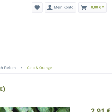
Mein Konto
0,00 € *
ch Farben
Gelb & Orange
t)
2,91 €