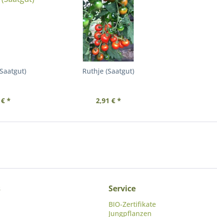
Saatgut)
Ruthje (Saatgut)
 € *
2,91 € *
s
Service
BIO-Zertifikate
Jungpflanzen